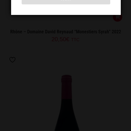
Rhône – Domaine David Reynaud “Monestiers Syrah” 2022
20,50
€
TTC