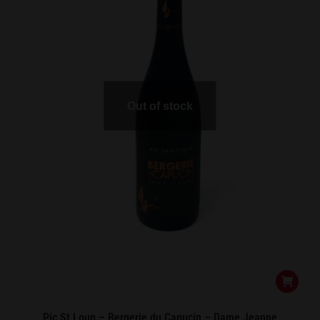
Out of stock
Pic St Loup – Bergerie du Capucin – Dame Jeanne