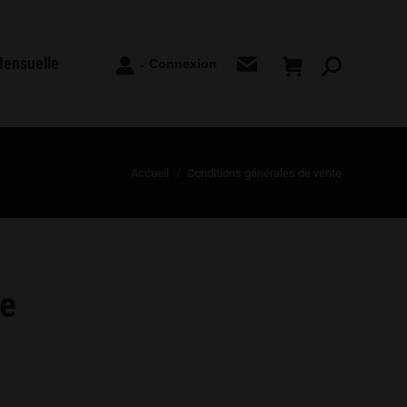
Mensuelle
Connexion
-
Recherche
:
Accueil
Conditions générales de vente
te