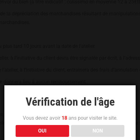
renvoi du bien (à titre indicatif : colissimo en moyenne 12 à 25€tt
 de la dépréciation des marchandises résultant de manipulations 
 marchandises.
au plus tard 10 jours avant la date de l’atelier.
er, à l’initiative du client devra être signalée par écrit, à l’adress
 l’atelier, à l’initiative du client, entraînera des frais d’annulat
 ne donnera lieu à aucun remboursement
Vérification de l'âge
s.
Vous devez avoir
18
ans pour visiter le site.
e en totalité au Vin Qui Parle, dès le passage de la commande s
OUI
NON