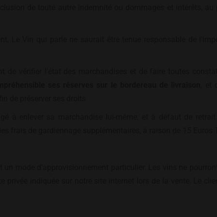
exclusion de toute autre indemnité ou dommages et intérêts, au 
nt, Le Vin qui parle ne saurait être tenue responsable de l’imp
ient de vérifier l’état des marchandises et de faire toutes cons
mpréhensible ses réserves sur le bordereau de livraison
, et
in de préserver ses droits.
ngagé à enlever sa marchandise lui-même, et à défaut de ret
r des frais de gardiennage supplémentaires, à raison de 15 Euros 
t un mode d’approvisionnement particulier. Les vins ne pourront 
e privée indiquée sur notre site internet lors de la vente. Le cli