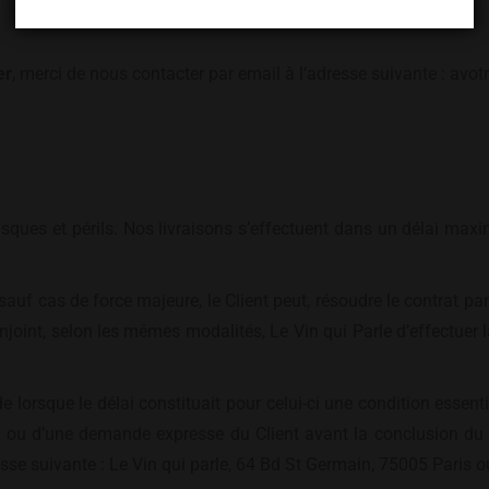
er
, merci de nous contacter par email à l’adresse suivante : avo
risques et périls. Nos livraisons s’effectuent dans un délai ma
é, sauf cas de force majeure, le Client peut, résoudre le contrat
 enjoint, selon les mêmes modalités, Le Vin qui Parle d’effectuer
rsque le délai constituait pour celui-ci une condition essentiel
 ou d’une demande expresse du Client avant la conclusion du c
se suivante : Le Vin qui parle, 64 Bd St Germain, 75005 Paris ou