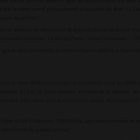
 sans donner de motif dans un délai de quatorze jours. Le délai d
igné par le client, prend physiquement possession du bien. Le Cl
lusion du contrat.
otifier sa décision de rétractation du présent contrat au moyen d
ordonnées suivantes : Le Vin qui Parle – 64 bd St Germain – 750
fit que le client transmette sa communication relative à l’exercice
 contrat, nous remboursons tous les paiements reçus du client, y 
à compter du jour où nous sommes informés de la décision de 
t que celui utilisé pour la transaction initiale. Nous pouvons
i Parle, 64 bd St Germain, 75005 Paris, sans retard excessif et, e
rétractation du présent contrat.