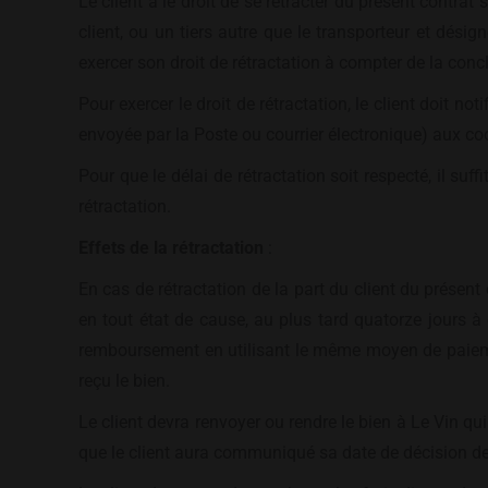
Le client a le droit de se rétracter du présent contrat
client, ou un tiers autre que le transporteur et dés
exercer son droit de rétractation à compter de la conc
Pour exercer le droit de rétractation, le client doit n
envoyée par la Poste ou courrier électronique) aux co
Pour que le délai de rétractation soit respecté, il suf
rétractation.
Effets de la rétractation
:
En cas de rétractation de la part du client du présent
en tout état de cause, au plus tard quatorze jours 
remboursement en utilisant le même moyen de paiemen
reçu le bien.
Le client devra renvoyer ou rendre le bien à Le Vin qu
que le client aura communiqué sa date de décision de 