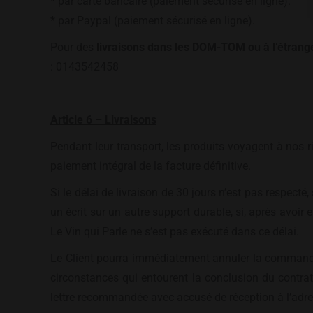
* par carte bancaire (paiement sécurisé en ligne).
* par Paypal (paiement sécurisé en ligne).
Pour des
livraisons dans les DOM-TOM ou à l’étrang
: 0143542458
Article 6 – Livraisons
Pendant leur transport, les produits voyagent à nos 
paiement intégral de la facture définitive.
Si le délai de livraison de 30 jours n’est pas respect
un écrit sur un autre support durable, si, après avoir
Le Vin qui Parle ne s’est pas exécuté dans ce délai.
Le Client pourra immédiatement annuler la commande lo
circonstances qui entourent la conclusion du contrat
lettre recommandée avec accusé de réception à l’adres