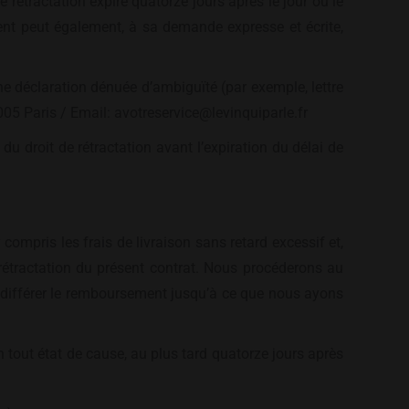
e rétractation expire quatorze jours après le jour où le
ient peut également, à sa demande expresse et écrite,
’une déclaration dénuée d’ambiguïté (par exemple, lettre
05 Paris / Email: avotreservice@levinquiparle.fr
 du droit de rétractation avant l’expiration du délai de
compris les frais de livraison sans retard excessif et,
rétractation du présent contrat. Nous procéderons au
 différer le remboursement jusqu’à ce que nous ayons
n tout état de cause, au plus tard quatorze jours après