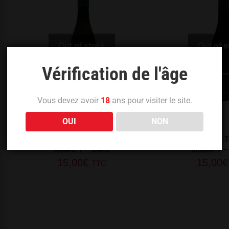
Out of stock
Out of 
Vérification de l'âge
Vous devez avoir
18
ans pour visiter le site.
OUI
NON
Saint Pourçain – Terres d’Ocre –
Saint Pourçain – T
Instant T – Blanc
Instant T 
15,00
€
15,00
€
TTC