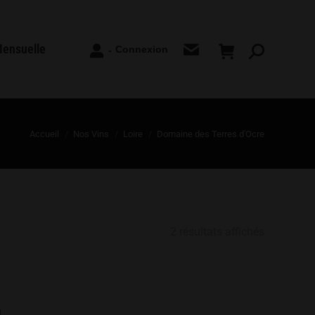
Mensuelle
Connexion
-
Recherche
:
Accueil
Nos Vins
Loire
Domaine des Terres d'Ocre
2 résultats affichés