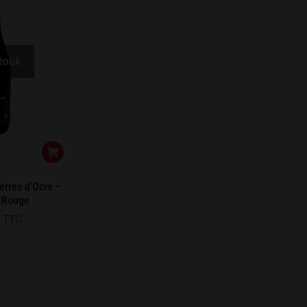
stock
erres d’Ocre –
– Rouge
TTC