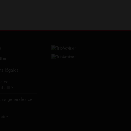
s
tter
s légales
ue de
tialité
ons générales de
 site