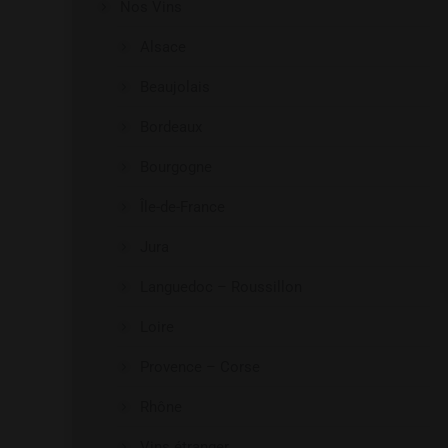
Nos Vins
Alsace
Beaujolais
Bordeaux
Bourgogne
Île-de-France
Jura
Languedoc – Roussillon
Loire
Provence – Corse
Rhône
Vins étranger