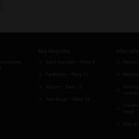
Nos Magasins
Infos utile
animations
Saint-Germain – Paris 5
Newsle
s
Faidherbe – Paris 11
Mention
Nation – Paris 12
Politiq
confiden
Port-Royal – Paris 13
Conditi
vente
Plan du