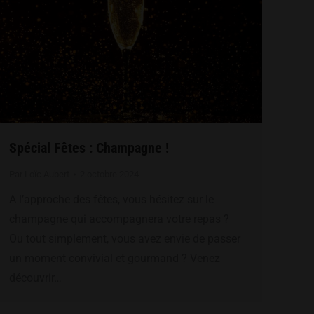
Spécial Fêtes : Champagne !
Par
Loïc Aubert
2 octobre 2024
A l’approche des fêtes, vous hésitez sur le
champagne qui accompagnera votre repas ?
Ou tout simplement, vous avez envie de passer
un moment convivial et gourmand ? Venez
découvrir…