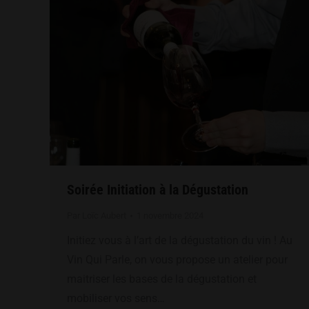
Soirée Initiation à la Dégustation
Par
Loïc Aubert
1 novembre 2024
Initiez vous à l’art de la dégustation du vin ! Au
Vin Qui Parle, on vous propose un atelier pour
maitriser les bases de la dégustation et
mobiliser vos sens…