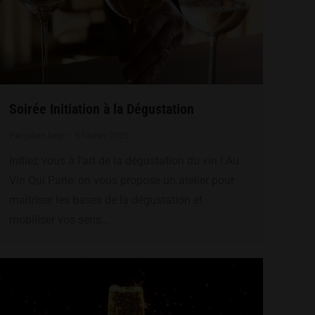
Soirée Initiation à la Dégustation
Par
julien.lvqp
5 février 2025
Initiez vous à l’art de la dégustation du vin ! Au
Vin Qui Parle, on vous propose un atelier pour
maitriser les bases de la dégustation et
mobiliser vos sens…