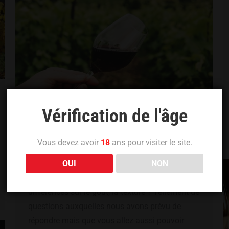
Vérification de l'âge
Vins Biologiques VS Vins Natures !
Vous devez avoir
18
ans pour visiter le site.
Par
julien.lvqp
5 février 2025
OUI
NON
Comment les reconnaître ? Quelles sont les
différences sur le goût, la texture ? Tellement de
questions auxquelles nous avons prévu de
répondre mais que vous allez aussi pouvoir