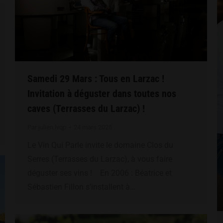
Samedi 29 Mars : Tous en Larzac !
Invitation à déguster dans toutes nos
caves (Terrasses du Larzac) !
Par
julien.lvqp
24 mars 2025
Le Vin Qui Parle invite le domaine Clos du
Serres (Terrasses du Larzac), à vous faire
déguster ses vins ! En 2006 : Béatrice et
Sébastien Fillon s’installent à…