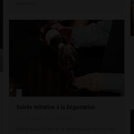
percevoir…
Soirée Initiation à la Dégustation
Par
Loïc Aubert
6 octobre 2024
Initiez vous à l’art de la dégustation du vin ! Au