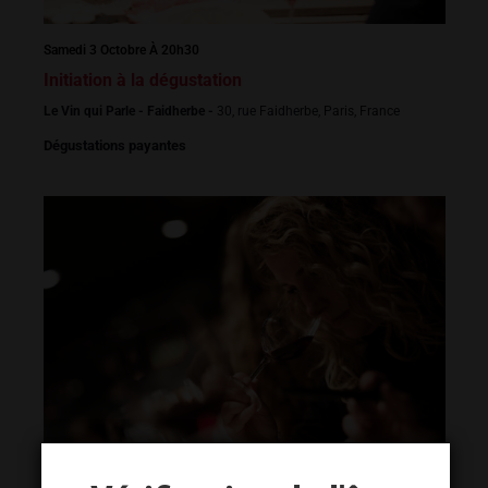
Samedi 3 Octobre À 20h30
Initiation à la dégustation
Le Vin qui Parle - Faidherbe -
30, rue Faidherbe, Paris, France
Dégustations payantes