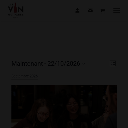
Navig
Navig
Maintenant
 - 
22/10/2026
Liste
de
Sélectionnez
par
Septembre 2026
vues
une
consu
date.
Dégus