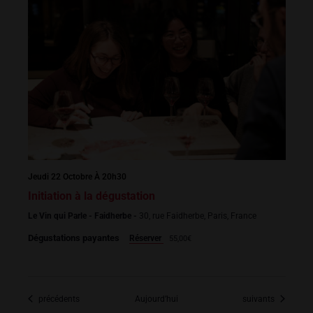
Jeudi 22 Octobre À 20h30
Initiation à la dégustation
Le Vin qui Parle - Faidherbe -
30, rue Faidherbe, Paris, France
Dégustations payantes
Réserver
55,00€
Dégustations
Dégustations
précédents
Aujourd’hui
suivants