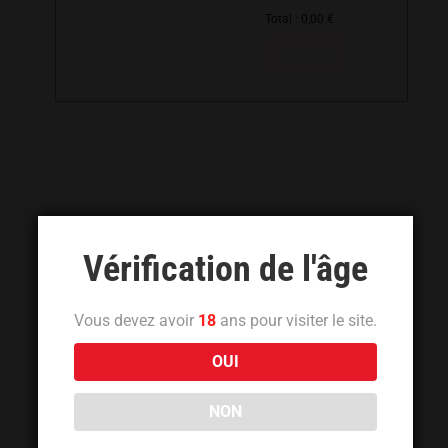
Total :
0,00
€
Réserver
Vérification de l'âge
Vous devez avoir
18
ans pour visiter le site.
OUI
NON