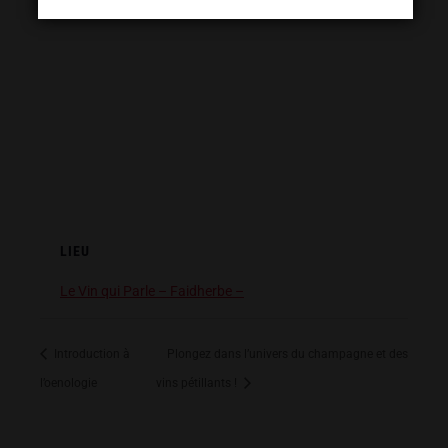
LIEU
Le Vin qui Parle – Faidherbe –
Introduction à
Plongez dans l’univers du champagne et des
l’oenologie
vins pétillants !