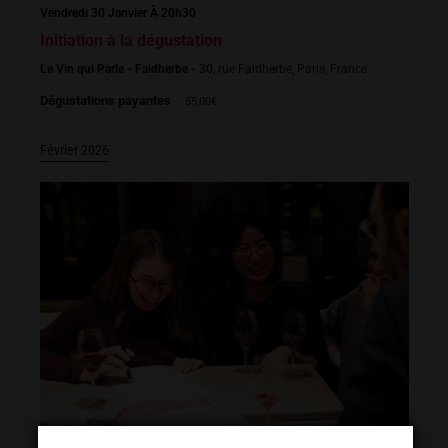
Vendredi 30 Janvier À 20h30
Initiation à la dégustation
Le Vin qui Parle - Faidherbe -
30, rue Faidherbe, Paris, France
Dégustations payantes
55,00€
Février 2026