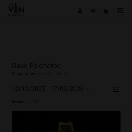
Cave Faidherbe
Dégustations
Cave Faidherbe
Navig
Navig
10/12/2025
 - 
17/03/2026
Liste
de
Sélectionnez
par
Décembre 2025
vues
une
consu
date.
Dégus