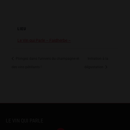
LIEU
Le Vin qui Parle – Faidherbe –
Plongez dans l’univers du champagne et
Initiation à la
des vins pétillants !
dégustation
LE VIN QUI PARLE