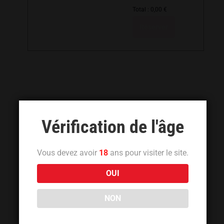
Total :
0,00
€
Réserver
Vérification de l'âge
Vous devez avoir
18
ans pour visiter le site.
OUI
NON