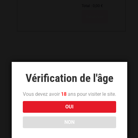
Total :
0,00
€
Réserver
Vérification de l'âge
Vous devez avoir
18
ans pour visiter le site.
OUI
NON