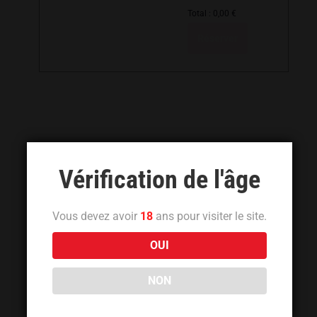
Total :
0,00
€
Réserver
Vérification de l'âge
Vous devez avoir
18
ans pour visiter le site.
OUI
NON