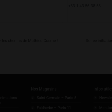
+33 1 43 56 38 53
ez les chenins de Mathieu Cosme !
Soirée initiati
Nos Magasins
Infos utile
animations
Saint-Germain – Paris 5
Newsle
s
Faidherbe – Paris 11
Mention