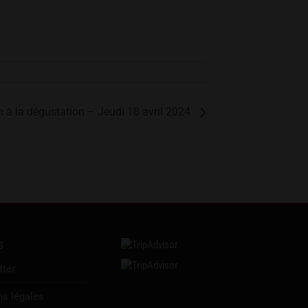
on à la dégustation – Jeudi 18 avril 2024
s
tter
s légales