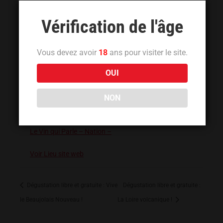
Vérification de l'âge
Vous devez avoir
18
ans pour visiter le site.
OUI
NON
LIEU
Le Vin qui Parle – Nation –
Voir Lieu site web
Dégustation libre et gratuite : Vive
Dégustation libre et gratuite :
le Beaujolais Nouveau !
La Loire volcanique !