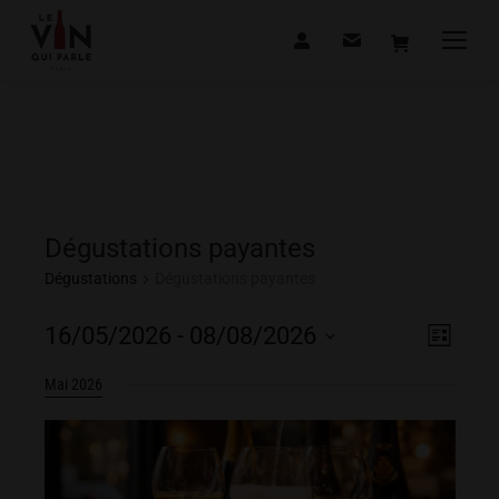
Dégustations payantes
Dégustations
Dégustations payantes
Navig
Navig
16/05/2026
 - 
08/08/2026
Liste
de
Sélectionnez
par
Mai 2026
vues
une
consu
date.
Dégus