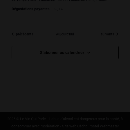
Dégustations payantes
65,00€
Dégustations
Dégustations
précédents
Aujourd’hui
suivants
S’abonner au calendrier
2026 © Le Vin Qui Parle - L'abus d'alcool est dangereux pour la santé, à
consommer avec modération - Site web
Cédric Postel Webmaster